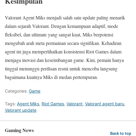
Kesimpulan
Valorant Agent Miks menjadi salah satu update paling menarik
dalam sejarah
Valorant
. Dengan kemampuan adaptif, mode
fleksibel, dan ultimate yang sangat kuat, Miks berpotensi
mengubah arah meta permainan secara signifikan. Kehadiran
agent ini juga memperlihatkan konsistensi
Riot Games
dalam
menjaga inovasi dan keseimbangan game. Kini, pemain hanya
tinggal menunggu perilisan resmi untuk mencoba langsung
bagaimana kuatnya Miks di medan pertempuran.
Categories:
Game
Tags:
Agent Miks
,
Riot Games
,
Valorant
,
Valorant agent baru
,
Valorant update
Gaming News
Back to top