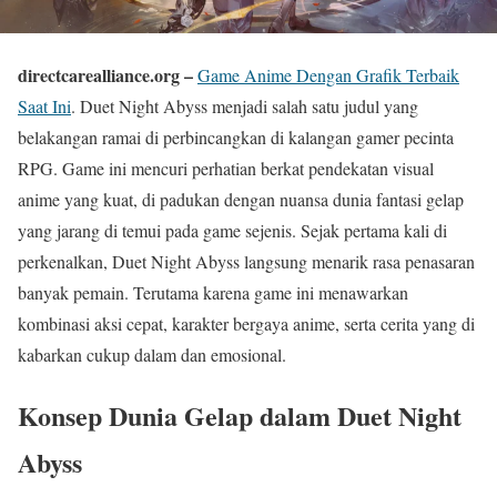
directcarealliance.org –
Game Anime Dengan Grafik Terbaik
Saat Ini
. Duet Night Abyss
menjadi salah satu judul yang
belakangan ramai di perbincangkan di kalangan gamer pecinta
RPG. Game ini mencuri perhatian berkat pendekatan visual
anime yang kuat, di padukan dengan nuansa dunia fantasi gelap
yang jarang di temui pada game sejenis. Sejak pertama kali di
perkenalkan, Duet Night Abyss langsung menarik rasa penasaran
banyak pemain. Terutama karena game ini menawarkan
kombinasi aksi cepat, karakter bergaya anime, serta cerita yang di
kabarkan cukup dalam dan emosional.
Konsep Dunia Gelap dalam Duet Night
Abyss