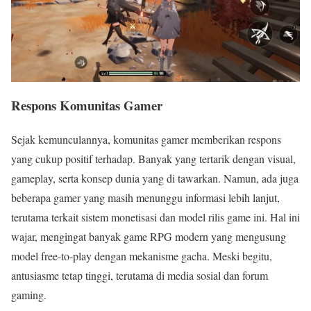
Respons Komunitas Gamer
Sejak kemunculannya, komunitas gamer memberikan respons
yang cukup positif terhadap. Banyak yang tertarik dengan visual,
gameplay, serta konsep dunia yang di tawarkan. Namun, ada juga
beberapa gamer yang masih menunggu informasi lebih lanjut,
terutama terkait sistem monetisasi dan model rilis game ini. Hal ini
wajar, mengingat banyak game RPG modern yang mengusung
model free-to-play dengan mekanisme gacha. Meski begitu,
antusiasme tetap tinggi, terutama di media sosial dan forum
gaming.