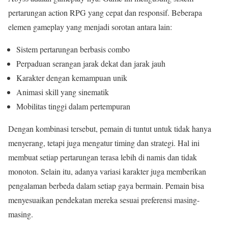
pertarungan action RPG yang cepat dan responsif. Beberapa
elemen gameplay yang menjadi sorotan antara lain:
Sistem pertarungan berbasis combo
Perpaduan serangan jarak dekat dan jarak jauh
Karakter dengan kemampuan unik
Animasi skill yang sinematik
Mobilitas tinggi dalam pertempuran
Dengan kombinasi tersebut, pemain di tuntut untuk tidak hanya
menyerang, tetapi juga mengatur timing dan strategi. Hal ini
membuat setiap pertarungan terasa lebih di namis dan tidak
monoton. Selain itu, adanya variasi karakter juga memberikan
pengalaman berbeda dalam setiap gaya bermain. Pemain bisa
menyesuaikan pendekatan mereka sesuai preferensi masing-
masing.