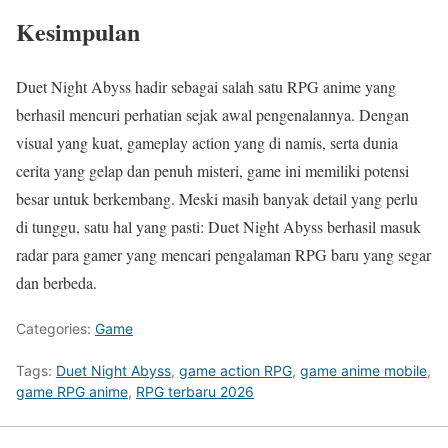
Kesimpulan
Duet Night Abyss hadir sebagai salah satu RPG anime yang
berhasil mencuri perhatian sejak awal pengenalannya. Dengan
visual yang kuat, gameplay action yang di namis, serta dunia
cerita yang gelap dan penuh misteri, game ini memiliki potensi
besar untuk berkembang. Meski masih banyak detail yang perlu
di tunggu, satu hal yang pasti: Duet Night Abyss berhasil masuk
radar para gamer yang mencari pengalaman RPG baru yang segar
dan berbeda.
Categories:
Game
Tags:
Duet Night Abyss
,
game action RPG
,
game anime mobile
,
game RPG anime
,
RPG terbaru 2026