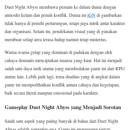
Duet Night Abyss membawa pemain ke dalam dunia dengan
atmosfer kelam dan penuh konflik. Dunia ini
iGN
di gambarkan
tidak hanya di penuhi pertarungan, tetapi juga intrik antar karakter
dan organisasi. Selain itu, pendekatan visual yang di gunakan
membuat setiap area terasa hidup namun tetap misterius.
Warna-warna gelap yang dominan di padukan dengan efek
cahaya dramatis menciptakan nuansa yang kuat. Hal ini menjadi
salah satu daya tarik utama yang membedakan game ini dari RPG
anime lain. Lebih jauh lagi, tema dualitas yang di angkat dalam
game ini memperlihatkan konflik antara cahaya dan kegelapan,
baik secara literal maupun emosional pada karakter.
Gameplay Duet Night Abyss yang Menjadi Sorotan
Salah satu aspek yang paling banyak di bahas dari Duet Night
Abyss adalah gameplay-nya. Game ini mengusung sistem