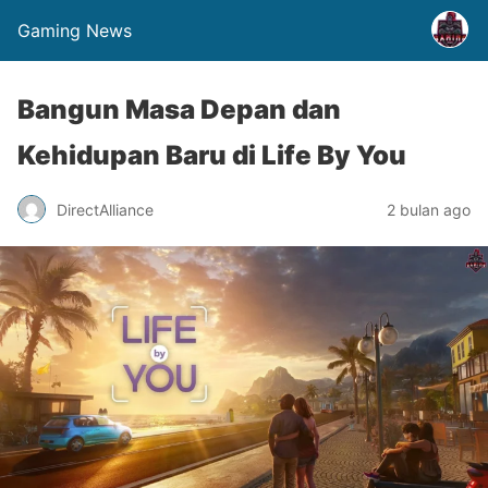
Gaming News
Bangun Masa Depan dan
Kehidupan Baru di Life By You
DirectAlliance
2 bulan ago