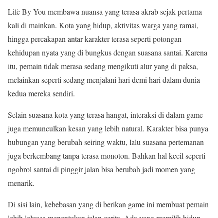
Life By You membawa nuansa yang terasa akrab sejak pertama
kali di mainkan. Kota yang hidup, aktivitas warga yang ramai,
hingga percakapan antar karakter terasa seperti potongan
kehidupan nyata yang di bungkus dengan suasana santai. Karena
itu, pemain tidak merasa sedang mengikuti alur yang di paksa,
melainkan seperti sedang menjalani hari demi hari dalam dunia
kedua mereka sendiri.
Selain suasana kota yang terasa hangat, interaksi di dalam game
juga memunculkan kesan yang lebih natural. Karakter bisa punya
hubungan yang berubah seiring waktu, lalu suasana pertemanan
juga berkembang tanpa terasa monoton. Bahkan hal kecil seperti
ngobrol santai di pinggir jalan bisa berubah jadi momen yang
menarik.
Di sisi lain, kebebasan yang di berikan game ini membuat pemain
lebih leluasa menentukan jalan cerita. Ada yang memilih hidup