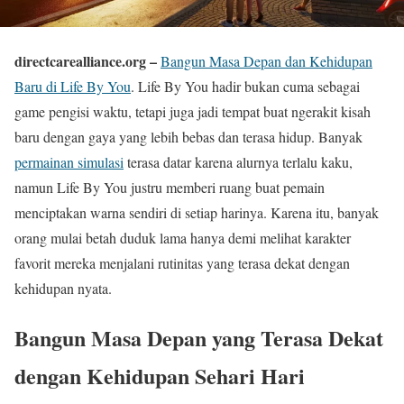
directcarealliance.org –
Bangun Masa Depan dan Kehidupan
Baru di Life By You
. Life By You hadir bukan cuma sebagai
game pengisi waktu, tetapi juga jadi tempat buat ngerakit kisah
baru dengan gaya yang lebih bebas dan terasa hidup. Banyak
permainan simulasi
terasa datar karena alurnya terlalu kaku,
namun Life By You justru memberi ruang buat pemain
menciptakan warna sendiri di setiap harinya. Karena itu, banyak
orang mulai betah duduk lama hanya demi melihat karakter
favorit mereka menjalani rutinitas yang terasa dekat dengan
kehidupan nyata.
Bangun Masa Depan yang Terasa Dekat
dengan Kehidupan Sehari Hari